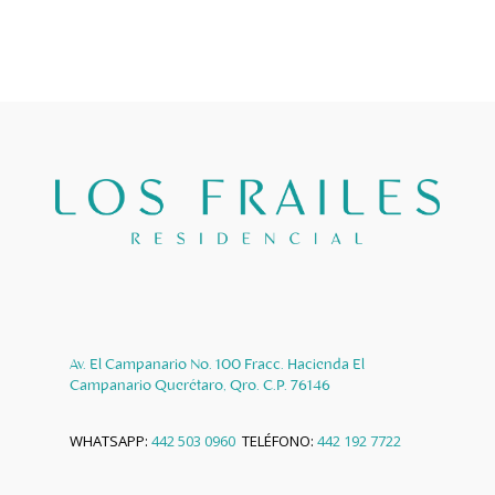
e
Av. El Campanario No. 100 Fracc.
Hacienda El
Campanario Querétaro, Qro. C.P. 76146
WHATSAPP:
442 503 0960
TELÉFONO:
442 192 7722